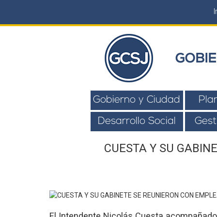
I
GOBIE
Gobierno y Ciudad
Pla
Desarrollo Social
Gest
CUESTA Y SU GABIN
El Intendente Nicolás Cuesta acompañado 