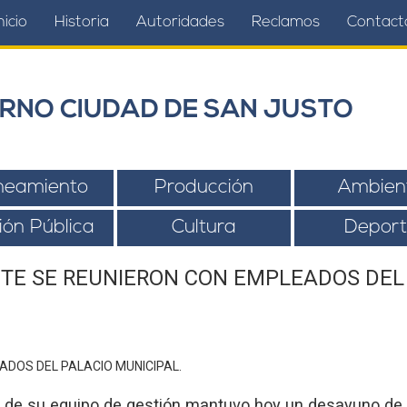
nicio
Historia
Autoridades
Reclamos
Contact
RNO CIUDAD DE SAN JUSTO
neamiento
Producción
Ambien
ión Pública
Cultura
Deport
ETE SE REUNIERON CON EMPLEADOS DEL 
de su equipo de gestión mantuvo hoy un desayuno de t