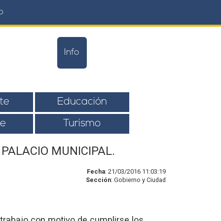
o
Info
te
Educación
e
Turismo
PALACIO MUNICIPAL.
Fecha
: 21/03/2016 11:03:19
Sección
: Gobierno y Ciudad
rabajo con motivo de cumplirse los