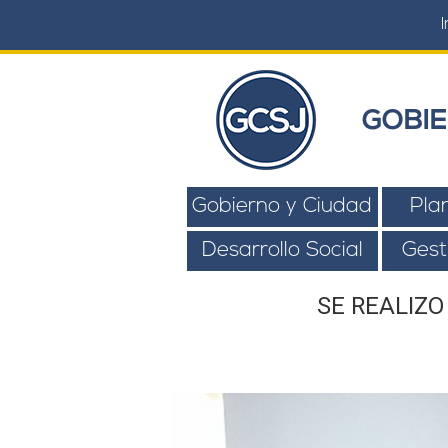
I
GOBIE
Gobierno y Ciudad
Pla
Desarrollo Social
Gest
SE REALIZ