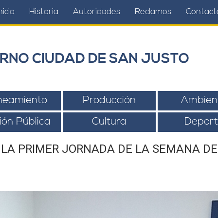
nicio
Historia
Autoridades
Reclamos
Contact
RNO CIUDAD DE SAN JUSTO
neamiento
Producción
Ambien
ión Pública
Cultura
Deport
O LA PRIMER JORNADA DE LA SEMANA DE