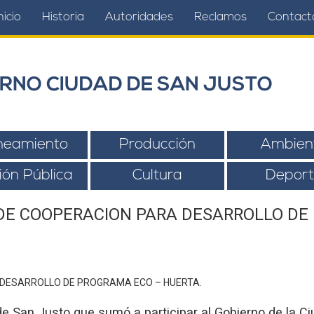
nicio
Historia
Autoridades
Reclamos
Contact
RNO CIUDAD DE SAN JUSTO
neamiento
Producción
Ambien
ión Pública
Cultura
Deport
DE COOPERACION PARA DESARROLLO DE
de San Justo que sumó a participar al Gobierno de la Ci