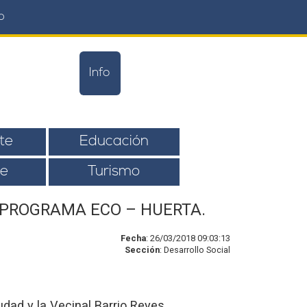
o
Info
te
Educación
e
Turismo
 PROGRAMA ECO – HUERTA.
Fecha
: 26/03/2018 09:03:13
Sección
: Desarrollo Social
udad y la Vecinal Barrio Reyes.