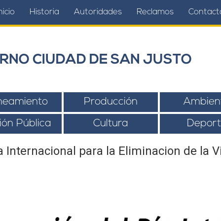
nicio
Historia
Autoridades
Reclamos
Contact
RNO CIUDAD DE SAN JUSTO
neamiento
Producción
Ambien
ión Pública
Cultura
Deport
nternacional para la Eliminacion de la V