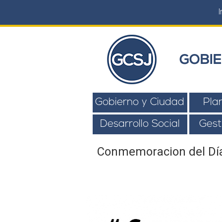
I
GOBIE
Gobierno y Ciudad
Pla
Desarrollo Social
Gest
Conmemoracion del Día I