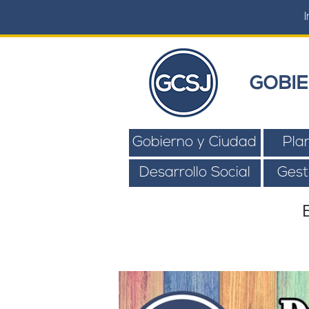
I
GOBIE
Gobierno y Ciudad
Pla
Desarrollo Social
Gest