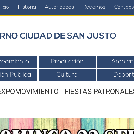
nicio
Historia
Autoridades
Reclamos
Contact
RNO CIUDAD DE SAN JUSTO
neamiento
Producción
Ambien
ión Pública
Cultura
Deport
EXPOMOVIMIENTO - FIESTAS PATRONALE