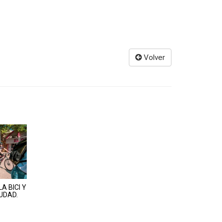
Volver
A BICI Y
UDAD.