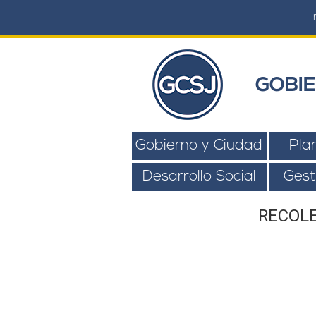
I
GOBIE
Gobierno y Ciudad
Pla
Desarrollo Social
Gest
RECOLE