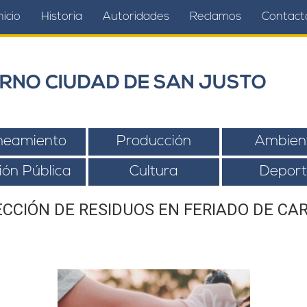
nicio
Historia
Autoridades
Reclamos
Contact
RNO CIUDAD DE SAN JUSTO
neamiento
Producción
Ambien
ión Pública
Cultura
Deport
CCIÓN DE RESIDUOS EN FERIADO DE CA