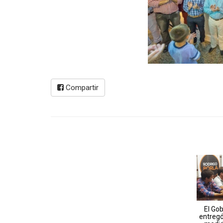
Compartir
El Gob
entregó