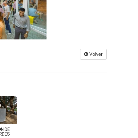
Volver
N DE
RDES