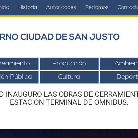
nicio
Historia
Autoridades
Reclamos
Contact
RNO CIUDAD DE SAN JUSTO
neamiento
Producción
Ambien
ión Pública
Cultura
Deport
AD INAUGURO LAS OBRAS DE CERRAMIEN
ESTACION TERMINAL DE OMNIBUS.