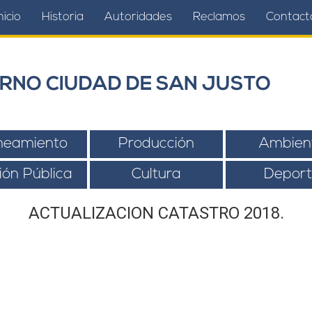
nicio
Historia
Autoridades
Reclamos
Contact
RNO CIUDAD DE SAN JUSTO
neamiento
Producción
Ambien
ión Pública
Cultura
Deport
ACTUALIZACION CATASTRO 2018.