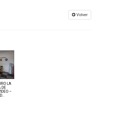
Volver
URO LA
 DE
IDEO –
...