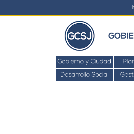
I
GOBIE
Gobierno y Ciudad
Pla
Desarrollo Social
Gest