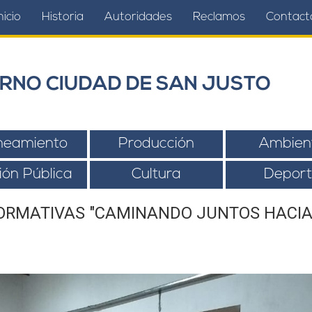
nicio
Historia
Autoridades
Reclamos
Contact
RNO CIUDAD DE SAN JUSTO
neamiento
Producción
Ambien
ión Pública
Cultura
Deport
FORMATIVAS "CAMINANDO JUNTOS HACIA 