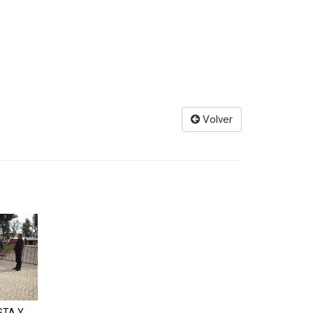
Volver
STA Y