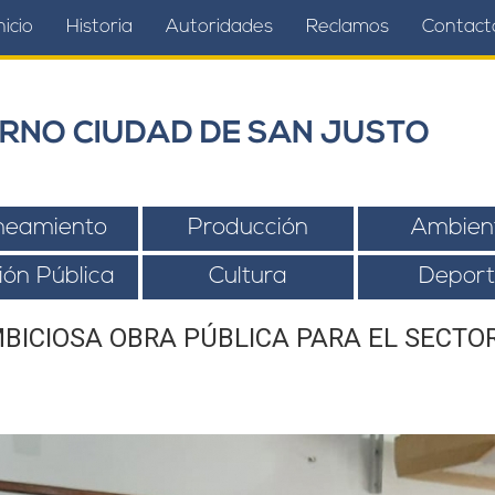
nicio
Historia
Autoridades
Reclamos
Contact
RNO CIUDAD DE SAN JUSTO
neamiento
Producción
Ambien
ión Pública
Cultura
Deport
MBICIOSA OBRA PÚBLICA PARA EL SECTOR