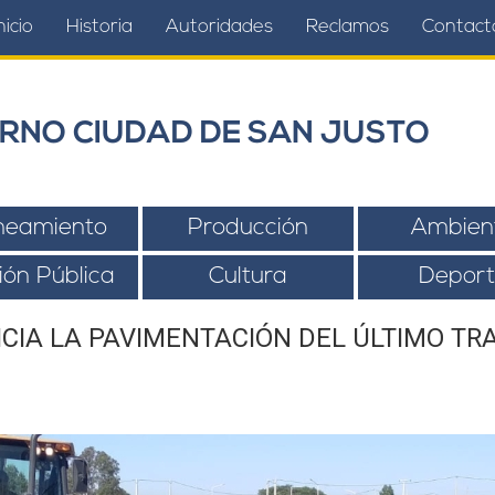
nicio
Historia
Autoridades
Reclamos
Contact
RNO CIUDAD DE SAN JUSTO
neamiento
Producción
Ambien
ión Pública
Cultura
Deport
ICIA LA PAVIMENTACIÓN DEL ÚLTIMO TR